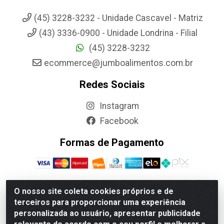
(45) 3228-3232 - Unidade Cascavel - Matriz
(43) 3336-0900 - Unidade Londrina - Filial
(45) 3228-3232
ecommerce@jumboalimentos.com.br
Redes Sociais
Instagram
Facebook
Formas de Pagamento
O nosso site coleta cookies próprios e de
terceiros para proporcionar uma experiência
Jumbo Alimentos Cascavel - Matriz - Rua Itatiba Do Sul, 161 -
personalizada ao usuário, apresentar publicidade
Santos Dumont, Cascavel-PR - CEP 85804-700- CNPJ
85.522.043/0001-90