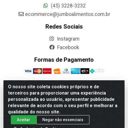
(45) 3228-3232
ecommerce@jumboalimentos.com.br
Redes Sociais
Instagram
Facebook
Formas de Pagamento
O nosso site coleta cookies próprios e de
terceiros para proporcionar uma experiência
Jumbo Alimentos Cascavel - Matriz - Rua Itatiba Do Sul,
personalizada ao usuário, apresentar publicidade
161 - Santos Dumont, Cascavel-PR - CEP 85804-700-
relevante de acordo com o seu perfil e melhorar a
CNPJ 85.522.043/0001-90
qualidade do nosso site.
Aceitar
Negar não essenciais