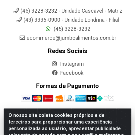
(45) 3228-3232 - Unidade Cascavel - Matriz
(43) 3336-0900 - Unidade Londrina - Filial
(45) 3228-3232
ecommerce@jumboalimentos.com.br
Redes Sociais
Instagram
Facebook
Formas de Pagamento
O nosso site coleta cookies próprios e de
terceiros para proporcionar uma experiência
Jumbo Alimentos Cascavel - Matriz - Rua Itatiba Do Sul, 161 -
personalizada ao usuário, apresentar publicidade
Santos Dumont, Cascavel-PR - CEP 85804-700- CNPJ
85.522.043/0001-90