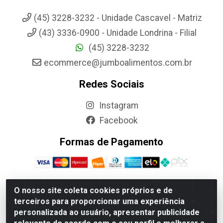
(45) 3228-3232 - Unidade Cascavel - Matriz
(43) 3336-0900 - Unidade Londrina - Filial
(45) 3228-3232
ecommerce@jumboalimentos.com.br
Redes Sociais
Instagram
Facebook
Formas de Pagamento
O nosso site coleta cookies próprios e de
terceiros para proporcionar uma experiência
Jumbo Alimentos Cascavel - Matriz - Rua Itatiba Do Sul, 161 -
personalizada ao usuário, apresentar publicidade
Santos Dumont, Cascavel-PR - CEP 85804-700- CNPJ
85.522.043/0001-90