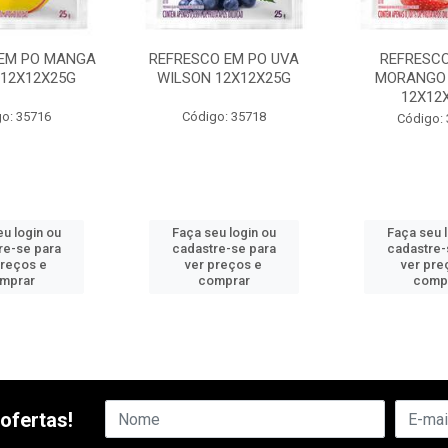
 EM PO MANGA
REFRESCO EM PO UVA
REFRESCO
 12X12X25G
WILSON 12X12X25G
MORANGO
12X12
o: 35716
Código: 35718
Código:
u login ou
Faça seu login ou
Faça seu 
re-se para
cadastre-se para
cadastre-
preços e
ver preços e
ver pre
mprar
comprar
comp
ofertas!