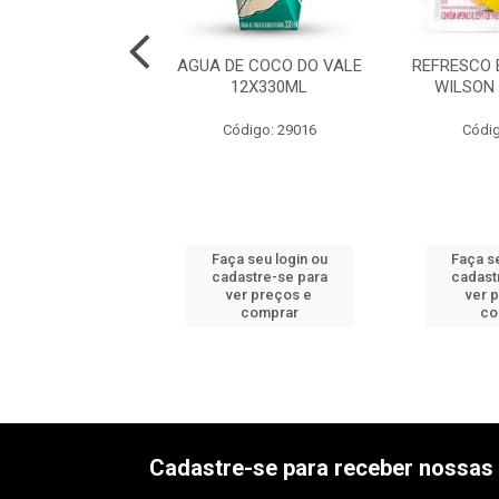
 AMORA BAUM
AGUA DE COCO DO VALE
REFRESCO
IT 50X100G
12X330ML
WILSON
digo: 43166
Código: 29016
Códig
 seu login ou
Faça seu login ou
Faça se
astre-se para
cadastre-se para
cadast
er preços e
ver preços e
ver 
comprar
comprar
co
Cadastre-se para receber nossas 