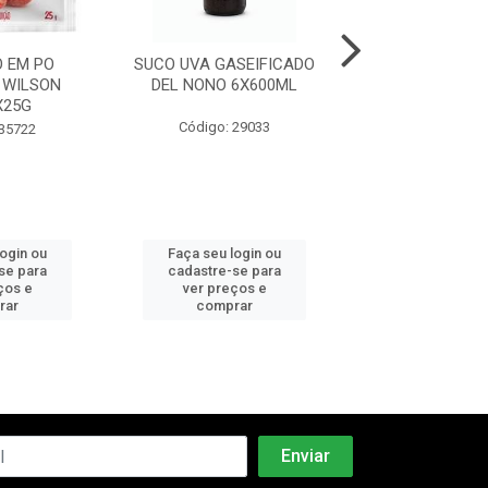
 EM PO
SUCO UVA GASEIFICADO
POLPA AMOR
 WILSON
DEL NONO 6X600ML
FRUIT 50X
X25G
Código: 29033
Código: 43
 35722
login ou
Faça seu login ou
Faça seu log
se para
cadastre-se para
cadastre-se 
ços e
ver preços e
ver preços
rar
comprar
comprar