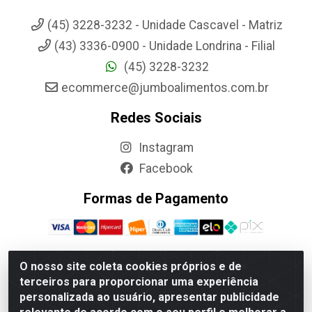
(45) 3228-3232 - Unidade Cascavel - Matriz
(43) 3336-0900 - Unidade Londrina - Filial
(45) 3228-3232
ecommerce@jumboalimentos.com.br
Redes Sociais
Instagram
Facebook
Formas de Pagamento
O nosso site coleta cookies próprios e de
terceiros para proporcionar uma experiência
Jumbo Alimentos Cascavel - Matriz - Rua Itatiba Do Sul, 161 -
personalizada ao usuário, apresentar publicidade
Santos Dumont, Cascavel-PR - CEP 85804-700- CNPJ
85.522.043/0001-90