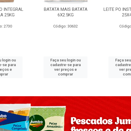
PO INTEGRAL
BATATA MAIS BATATA
LEITE PO IN
A 25KG
6X2.5KG
25X
o: 2730
Código: 30632
Código
 login ou
Faça seu login ou
Faça seu
e-se para
cadastre-se para
cadastre
reços e
ver preços e
ver pr
prar
comprar
com