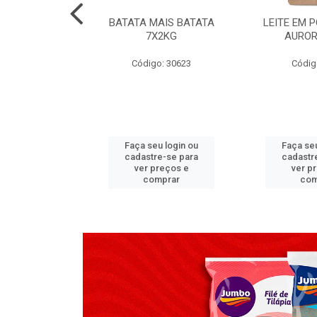
TADO PECA
BATATA MAIS BATATA
LEITE EM 
 2X3,7 KG
7X2KG
AUROR
go: 517
Código: 30623
Códig
u login ou
Faça seu login ou
Faça seu
e-se para
cadastre-se para
cadastr
reços e
ver preços e
ver p
mprar
comprar
com