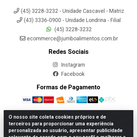
(45) 3228-3232 - Unidade Cascavel - Matriz
(43) 3336-0900 - Unidade Londrina - Filial
(45) 3228-3232
ecommerce@jumboalimentos.com.br
Redes Sociais
Instagram
Facebook
Formas de Pagamento
O nosso site coleta cookies próprios e de
terceiros para proporcionar uma experiência
Jumbo Alimentos Cascavel - Matriz - Rua Itatiba Do Sul, 161 -
personalizada ao usuário, apresentar publicidade
Santos Dumont, Cascavel-PR - CEP 85804-700- CNPJ
85.522.043/0001-90