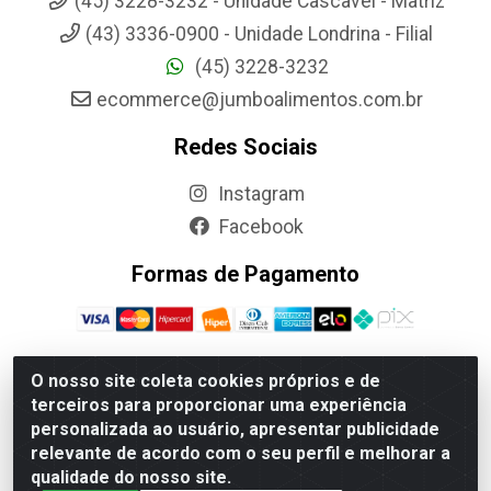
(45) 3228-3232 - Unidade Cascavel - Matriz
(43) 3336-0900 - Unidade Londrina - Filial
(45) 3228-3232
ecommerce@jumboalimentos.com.br
Redes Sociais
Instagram
Facebook
Formas de Pagamento
O nosso site coleta cookies próprios e de
terceiros para proporcionar uma experiência
Jumbo Alimentos Cascavel - Matriz - Rua Itatiba Do Sul, 161 -
personalizada ao usuário, apresentar publicidade
Santos Dumont, Cascavel-PR - CEP 85804-700- CNPJ
relevante de acordo com o seu perfil e melhorar a
85.522.043/0001-90
qualidade do nosso site.