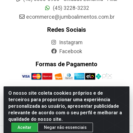
(45) 3228-3232
ecommerce@jumboalimentos.com.br
Redes Sociais
Instagram
Facebook
Formas de Pagamento
O nosso site coleta cookies próprios e de
terceiros para proporcionar uma experiência
Jumbo Alimentos Cascavel - Matriz - Rua Itatiba Do Sul, 161 -
personalizada ao usuário, apresentar publicidade
Santos Dumont, Cascavel-PR - CEP 85804-700- CNPJ
relevante de acordo com o seu perfil e melhorar a
85.522.043/0001-90
qualidade do nosso site.
Aceitar
Negar não essenciais