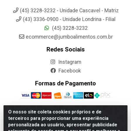
(45) 3228-3232 - Unidade Cascavel - Matriz
(43) 3336-0900 - Unidade Londrina - Filial
(45) 3228-3232
ecommerce@jumboalimentos.com.br
Redes Sociais
Instagram
Facebook
Formas de Pagamento
O nosso site coleta cookies próprios e de
terceiros para proporcionar uma experiência
Jumbo Alimentos Cascavel - Matriz - Rua Itatiba Do Sul, 161 -
personalizada ao usuário, apresentar publicidade
Santos Dumont, Cascavel-PR - CEP 85804-700- CNPJ
85.522.043/0001-90