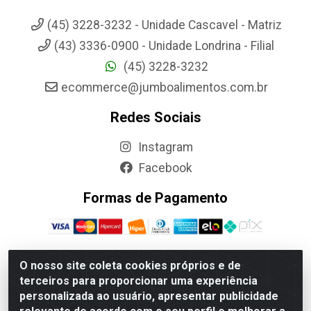
(45) 3228-3232 - Unidade Cascavel - Matriz
(43) 3336-0900 - Unidade Londrina - Filial
(45) 3228-3232
ecommerce@jumboalimentos.com.br
Redes Sociais
Instagram
Facebook
Formas de Pagamento
O nosso site coleta cookies próprios e de
terceiros para proporcionar uma experiência
Jumbo Alimentos Cascavel - Matriz - Rua Itatiba Do Sul, 161 -
personalizada ao usuário, apresentar publicidade
Santos Dumont, Cascavel-PR - CEP 85804-700- CNPJ
85.522.043/0001-90