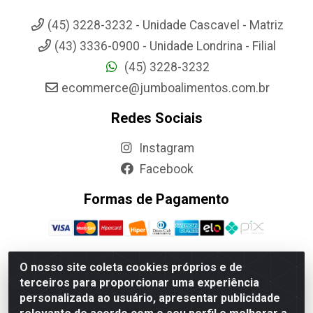
(45) 3228-3232 - Unidade Cascavel - Matriz
(43) 3336-0900 - Unidade Londrina - Filial
(45) 3228-3232
ecommerce@jumboalimentos.com.br
Redes Sociais
Instagram
Facebook
Formas de Pagamento
O nosso site coleta cookies próprios e de
terceiros para proporcionar uma experiência
Jumbo Alimentos Cascavel - Matriz - Rua Itatiba Do Sul, 161 -
personalizada ao usuário, apresentar publicidade
Santos Dumont, Cascavel-PR - CEP 85804-700- CNPJ
85.522.043/0001-90