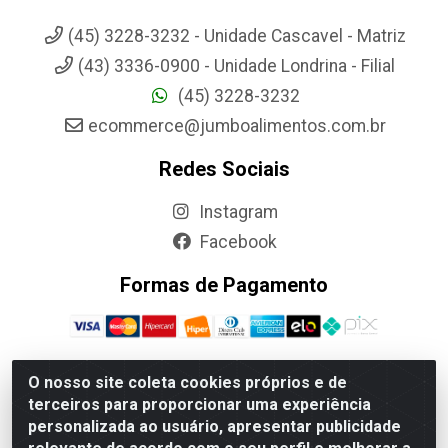
(45) 3228-3232 - Unidade Cascavel - Matriz
(43) 3336-0900 - Unidade Londrina - Filial
(45) 3228-3232
ecommerce@jumboalimentos.com.br
Redes Sociais
Instagram
Facebook
Formas de Pagamento
O nosso site coleta cookies próprios e de
terceiros para proporcionar uma experiência
Jumbo Alimentos Cascavel - Matriz - Rua Itatiba Do Sul, 161 -
personalizada ao usuário, apresentar publicidade
Santos Dumont, Cascavel-PR - CEP 85804-700- CNPJ
85.522.043/0001-90