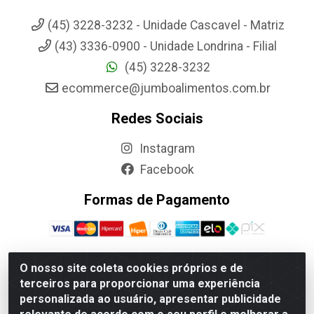
(45) 3228-3232 - Unidade Cascavel - Matriz
(43) 3336-0900 - Unidade Londrina - Filial
(45) 3228-3232
ecommerce@jumboalimentos.com.br
Redes Sociais
Instagram
Facebook
Formas de Pagamento
O nosso site coleta cookies próprios e de
terceiros para proporcionar uma experiência
Jumbo Alimentos Cascavel - Matriz - Rua Itatiba Do Sul, 161 -
personalizada ao usuário, apresentar publicidade
Santos Dumont, Cascavel-PR - CEP 85804-700- CNPJ
85.522.043/0001-90