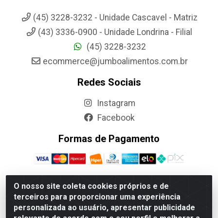
(45) 3228-3232 - Unidade Cascavel - Matriz
(43) 3336-0900 - Unidade Londrina - Filial
(45) 3228-3232
ecommerce@jumboalimentos.com.br
Redes Sociais
Instagram
Facebook
Formas de Pagamento
O nosso site coleta cookies próprios e de
terceiros para proporcionar uma experiência
Jumbo Alimentos Cascavel - Matriz - Rua Itatiba Do Sul, 161 -
personalizada ao usuário, apresentar publicidade
Santos Dumont, Cascavel-PR - CEP 85804-700- CNPJ
85.522.043/0001-90