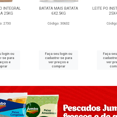
PO INTEGRAL
BATATA MAIS BATATA
LEITE PO IN
A 25KG
6X2.5KG
25X
o: 2730
Código: 30632
Código
 login ou
Faça seu login ou
Faça seu
e-se para
cadastre-se para
cadastre
reços e
ver preços e
ver pr
prar
comprar
com