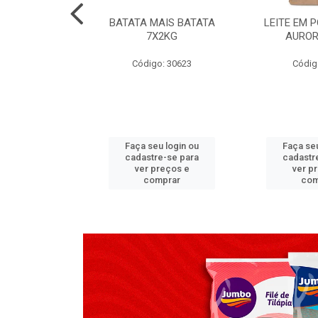
TADO PECA
BATATA MAIS BATATA
LEITE EM 
 2X3,7 KG
7X2KG
AUROR
go: 517
Código: 30623
Códig
u login ou
Faça seu login ou
Faça seu
e-se para
cadastre-se para
cadastr
reços e
ver preços e
ver p
mprar
comprar
com