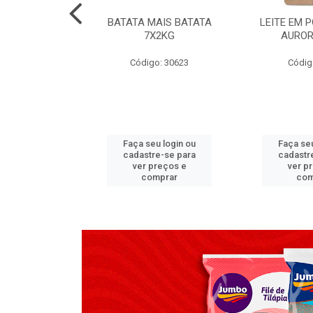
TADO PECA
BATATA MAIS BATATA
LEITE EM 
 2X3,7 KG
7X2KG
AUROR
go: 517
Código: 30623
Códig
u login ou
Faça seu login ou
Faça seu
e-se para
cadastre-se para
cadastr
reços e
ver preços e
ver p
mprar
comprar
com