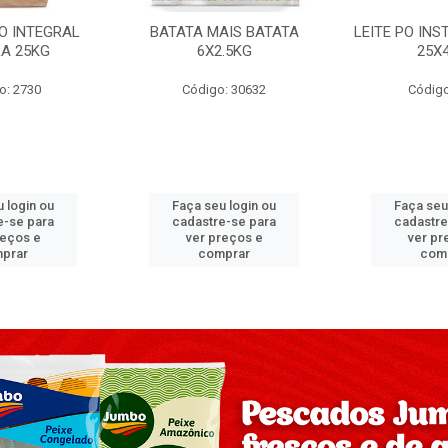
PO INTEGRAL
BATATA MAIS BATATA
LEITE PO IN
A 25KG
6X2.5KG
25X
o: 2730
Código: 30632
Código
 login ou
Faça seu login ou
Faça seu
e-se para
cadastre-se para
cadastre
reços e
ver preços e
ver pr
prar
comprar
com