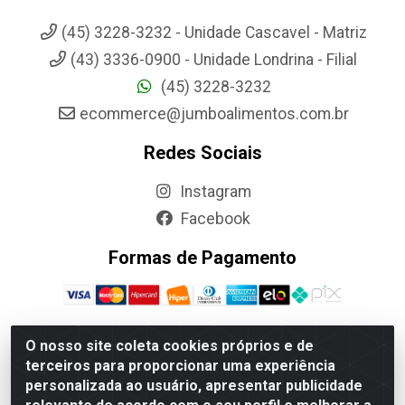
(45) 3228-3232 - Unidade Cascavel - Matriz
(43) 3336-0900 - Unidade Londrina - Filial
(45) 3228-3232
ecommerce@jumboalimentos.com.br
Redes Sociais
Instagram
Facebook
Formas de Pagamento
O nosso site coleta cookies próprios e de
terceiros para proporcionar uma experiência
Jumbo Alimentos Cascavel - Matriz - Rua Itatiba Do Sul, 161 -
personalizada ao usuário, apresentar publicidade
Santos Dumont, Cascavel-PR - CEP 85804-700- CNPJ
85.522.043/0001-90