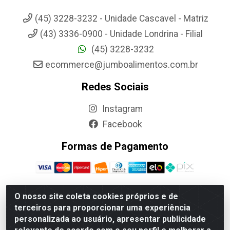
(45) 3228-3232 - Unidade Cascavel - Matriz
(43) 3336-0900 - Unidade Londrina - Filial
(45) 3228-3232
ecommerce@jumboalimentos.com.br
Redes Sociais
Instagram
Facebook
Formas de Pagamento
O nosso site coleta cookies próprios e de
terceiros para proporcionar uma experiência
Jumbo Alimentos Cascavel - Matriz - Rua Itatiba Do Sul, 161 -
personalizada ao usuário, apresentar publicidade
Santos Dumont, Cascavel-PR - CEP 85804-700- CNPJ
85.522.043/0001-90