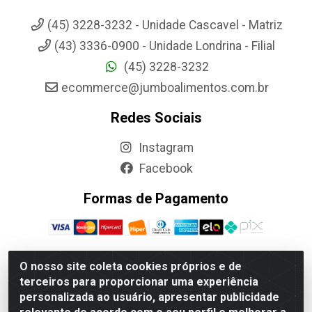
(45) 3228-3232 - Unidade Cascavel - Matriz
(43) 3336-0900 - Unidade Londrina - Filial
(45) 3228-3232
ecommerce@jumboalimentos.com.br
Redes Sociais
Instagram
Facebook
Formas de Pagamento
O nosso site coleta cookies próprios e de
terceiros para proporcionar uma experiência
Jumbo Alimentos Cascavel - Matriz - Rua Itatiba Do Sul, 161 -
personalizada ao usuário, apresentar publicidade
Santos Dumont, Cascavel-PR - CEP 85804-700- CNPJ
85.522.043/0001-90