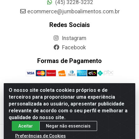
(45) 3228-3232
ecommerce@jumboalimentos.com.br
Redes Sociais
Instagram
Facebook
Formas de Pagamento
O nosso site coleta cookies próprios e de
terceiros para proporcionar uma experiência
Jumbo Alimentos Cascavel - Matriz - Rua Itatiba Do Sul,
personalizada ao usuário, apresentar publicidade
161 - Santos Dumont, Cascavel-PR - CEP 85804-700-
relevante de acordo com o seu perfil e melhorar a
CNPJ 85.522.043/0001-90
qualidade do nosso site.
Aceitar
Negar não essenciais
Preferências de Cookies