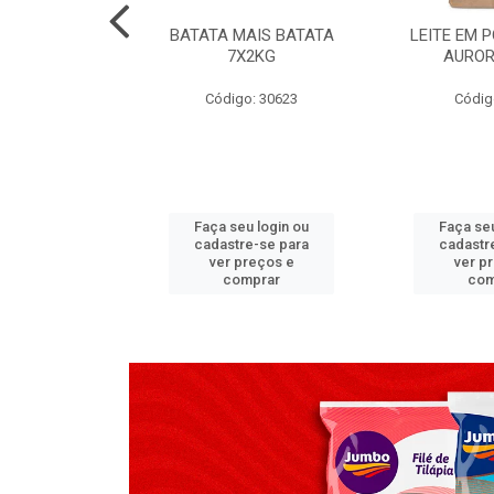
TADO PECA
BATATA MAIS BATATA
LEITE EM 
 2X3,7 KG
7X2KG
AUROR
go: 517
Código: 30623
Códig
u login ou
Faça seu login ou
Faça seu
e-se para
cadastre-se para
cadastr
reços e
ver preços e
ver p
mprar
comprar
com