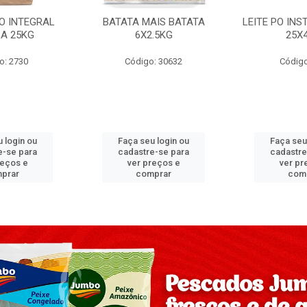
PO INTEGRAL
BATATA MAIS BATATA
LEITE PO IN
A 25KG
6X2.5KG
25X
o: 2730
Código: 30632
Código
 login ou
Faça seu login ou
Faça seu
e-se para
cadastre-se para
cadastre
reços e
ver preços e
ver pr
prar
comprar
com