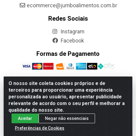
ecommerce@jumboalimentos.com.br
Redes Sociais
Instagram
Facebook
Formas de Pagamento
O nosso site coleta cookies próprios e de
terceiros para proporcionar uma experiência
Jumbo Alimentos Cascavel - Matriz - Rua Itatiba Do Sul, 161 -
personalizada ao usuário, apresentar publicidade
Santos Dumont, Cascavel-PR - CEP 85804-700- CNPJ
relevante de acordo com o seu perfil e melhorar a
85.522.043/0001-90
qualidade do nosso site.
Aceitar
Negar não essenciais
Preferências de Cookies