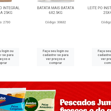
PO INTEGRAL
BATATA MAIS BATATA
LEITE PO IN
A 25KG
6X2.5KG
25X
o: 2730
Código: 30632
Código
 login ou
Faça seu login ou
Faça seu
e-se para
cadastre-se para
cadastre
reços e
ver preços e
ver pr
prar
comprar
com