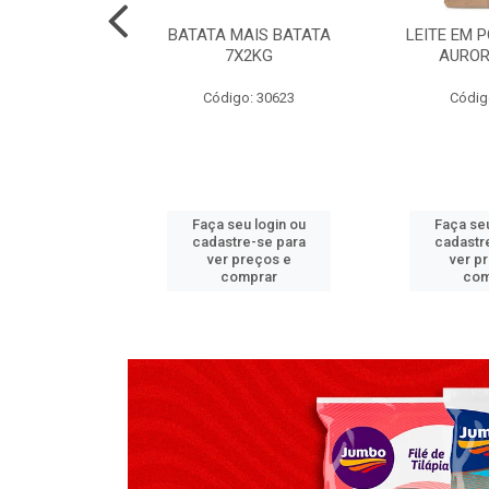
TADO PECA
BATATA MAIS BATATA
LEITE EM 
 2X3,7 KG
7X2KG
AUROR
go: 517
Código: 30623
Códig
u login ou
Faça seu login ou
Faça seu
e-se para
cadastre-se para
cadastr
reços e
ver preços e
ver p
mprar
comprar
com