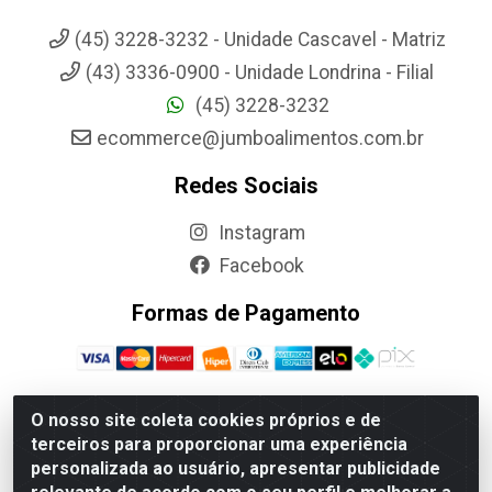
(45) 3228-3232 - Unidade Cascavel - Matriz
(43) 3336-0900 - Unidade Londrina - Filial
(45) 3228-3232
ecommerce@jumboalimentos.com.br
Redes Sociais
Instagram
Facebook
Formas de Pagamento
O nosso site coleta cookies próprios e de
terceiros para proporcionar uma experiência
Jumbo Alimentos Cascavel - Matriz - Rua Itatiba Do Sul, 161 -
personalizada ao usuário, apresentar publicidade
Santos Dumont, Cascavel-PR - CEP 85804-700- CNPJ
85.522.043/0001-90