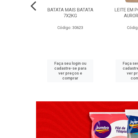
TADO PECA
BATATA MAIS BATATA
LEITE EM 
 2X3,7 KG
7X2KG
AUROR
go: 517
Código: 30623
Códig
u login ou
Faça seu login ou
Faça seu
e-se para
cadastre-se para
cadastr
reços e
ver preços e
ver p
mprar
comprar
com