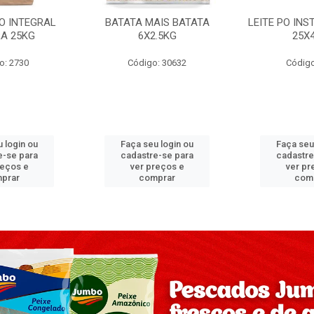
PO INTEGRAL
BATATA MAIS BATATA
LEITE PO IN
A 25KG
6X2.5KG
25X
o: 2730
Código: 30632
Código
 login ou
Faça seu login ou
Faça seu
e-se para
cadastre-se para
cadastre
reços e
ver preços e
ver pr
prar
comprar
com