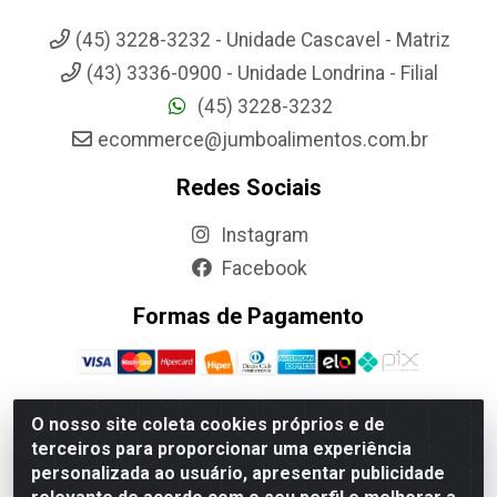
(45) 3228-3232 - Unidade Cascavel - Matriz
(43) 3336-0900 - Unidade Londrina - Filial
(45) 3228-3232
ecommerce@jumboalimentos.com.br
Redes Sociais
Instagram
Facebook
Formas de Pagamento
O nosso site coleta cookies próprios e de
terceiros para proporcionar uma experiência
Jumbo Alimentos Cascavel - Matriz - Rua Itatiba Do Sul, 161 -
personalizada ao usuário, apresentar publicidade
Santos Dumont, Cascavel-PR - CEP 85804-700- CNPJ
85.522.043/0001-90