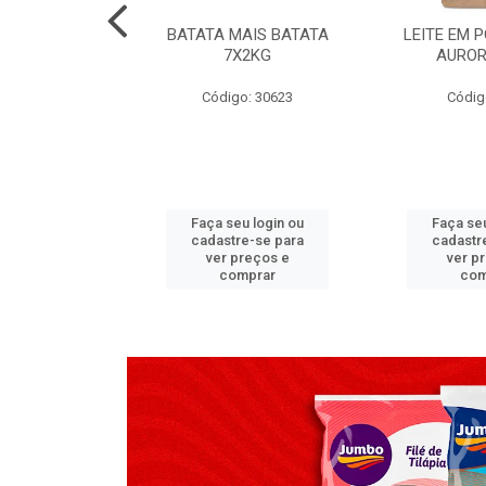
TADO PECA
BATATA MAIS BATATA
LEITE EM 
 2X3,7 KG
7X2KG
AUROR
go: 517
Código: 30623
Códig
u login ou
Faça seu login ou
Faça seu
e-se para
cadastre-se para
cadastr
reços e
ver preços e
ver p
mprar
comprar
com