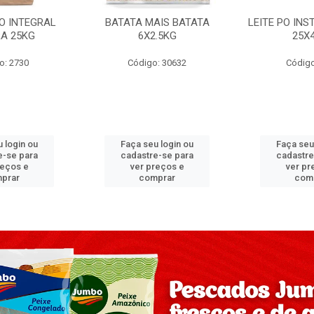
PO INTEGRAL
BATATA MAIS BATATA
LEITE PO IN
A 25KG
6X2.5KG
25X
o: 2730
Código: 30632
Código
 login ou
Faça seu login ou
Faça seu
e-se para
cadastre-se para
cadastre
reços e
ver preços e
ver pr
prar
comprar
com