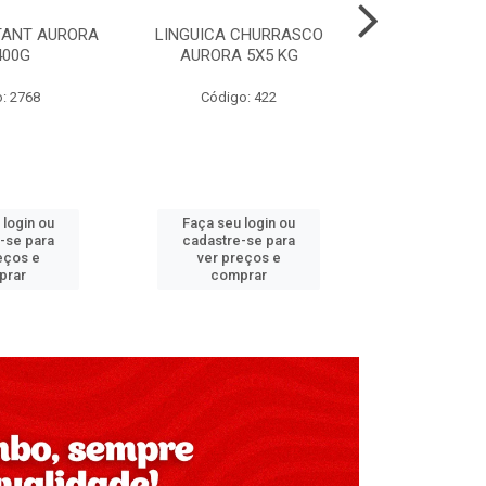
STANT AURORA
LINGUICA CHURRASCO
BACON MAN
400G
AURORA 5X5 KG
11
: 2768
Código: 422
Código
 login ou
Faça seu login ou
Faça seu 
-se para
cadastre-se para
cadastre
eços e
ver preços e
ver pr
prar
comprar
comp