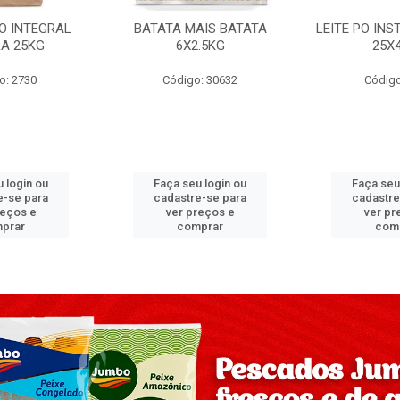
PO INTEGRAL
BATATA MAIS BATATA
LEITE PO IN
A 25KG
6X2.5KG
25X
o: 2730
Código: 30632
Código
 login ou
Faça seu login ou
Faça seu
e-se para
cadastre-se para
cadastre
reços e
ver preços e
ver pr
prar
comprar
com