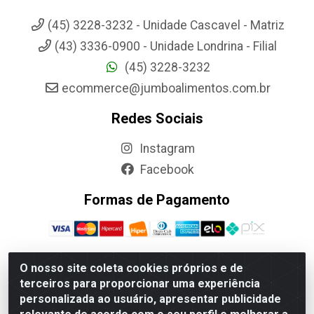
(45) 3228-3232 - Unidade Cascavel - Matriz
(43) 3336-0900 - Unidade Londrina - Filial
(45) 3228-3232
ecommerce@jumboalimentos.com.br
Redes Sociais
Instagram
Facebook
Formas de Pagamento
O nosso site coleta cookies próprios e de
terceiros para proporcionar uma experiência
Jumbo Alimentos Cascavel - Matriz - Rua Itatiba Do Sul, 161 -
personalizada ao usuário, apresentar publicidade
Santos Dumont, Cascavel-PR - CEP 85804-700- CNPJ
85.522.043/0001-90