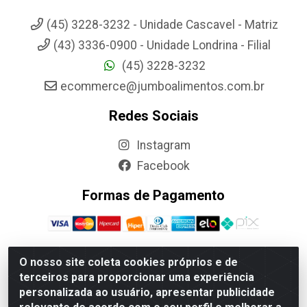
(45) 3228-3232 - Unidade Cascavel - Matriz
(43) 3336-0900 - Unidade Londrina - Filial
(45) 3228-3232
ecommerce@jumboalimentos.com.br
Redes Sociais
Instagram
Facebook
Formas de Pagamento
O nosso site coleta cookies próprios e de
terceiros para proporcionar uma experiência
Jumbo Alimentos Cascavel - Matriz - Rua Itatiba Do Sul, 161 -
personalizada ao usuário, apresentar publicidade
Santos Dumont, Cascavel-PR - CEP 85804-700- CNPJ
85.522.043/0001-90