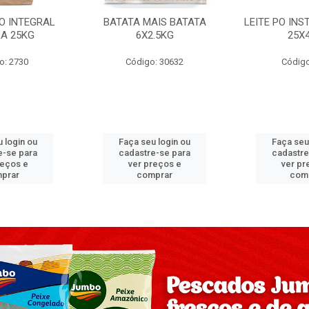
PO INTEGRAL
BATATA MAIS BATATA
LEITE PO IN
A 25KG
6X2.5KG
25X
o: 2730
Código: 30632
Código
 login ou
Faça seu login ou
Faça seu
e-se para
cadastre-se para
cadastre
reços e
ver preços e
ver pr
prar
comprar
com