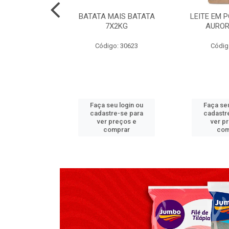
TADO PECA
BATATA MAIS BATATA
LEITE EM 
 2X3,7 KG
7X2KG
AUROR
go: 517
Código: 30623
Códig
u login ou
Faça seu login ou
Faça seu
e-se para
cadastre-se para
cadastr
reços e
ver preços e
ver p
mprar
comprar
com