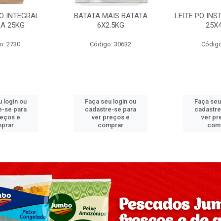
PO INTEGRAL
BATATA MAIS BATATA
LEITE PO IN
A 25KG
6X2.5KG
25X
o: 2730
Código: 30632
Código
 login ou
Faça seu login ou
Faça seu
e-se para
cadastre-se para
cadastre
reços e
ver preços e
ver pr
prar
comprar
com