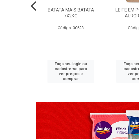
TADO PECA
BATATA MAIS BATATA
LEITE EM 
 2X3,7 KG
7X2KG
AUROR
go: 517
Código: 30623
Códig
u login ou
Faça seu login ou
Faça seu
e-se para
cadastre-se para
cadastr
reços e
ver preços e
ver p
mprar
comprar
com