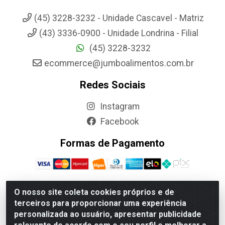
(45) 3228-3232 - Unidade Cascavel - Matriz
(43) 3336-0900 - Unidade Londrina - Filial
(45) 3228-3232
ecommerce@jumboalimentos.com.br
Redes Sociais
Instagram
Facebook
Formas de Pagamento
O nosso site coleta cookies próprios e de
terceiros para proporcionar uma experiência
Jumbo Alimentos Cascavel - Matriz - Rua Itatiba Do Sul, 161 -
personalizada ao usuário, apresentar publicidade
Santos Dumont, Cascavel-PR - CEP 85804-700- CNPJ
85.522.043/0001-90