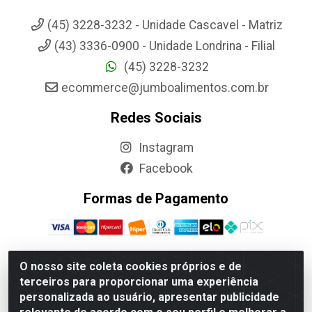
(45) 3228-3232 - Unidade Cascavel - Matriz
(43) 3336-0900 - Unidade Londrina - Filial
(45) 3228-3232
ecommerce@jumboalimentos.com.br
Redes Sociais
Instagram
Facebook
Formas de Pagamento
O nosso site coleta cookies próprios e de
terceiros para proporcionar uma experiência
Jumbo Alimentos Cascavel - Matriz - Rua Itatiba Do Sul, 161 -
personalizada ao usuário, apresentar publicidade
Santos Dumont, Cascavel-PR - CEP 85804-700- CNPJ
85.522.043/0001-90