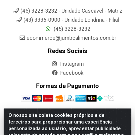
(45) 3228-3232 - Unidade Cascavel - Matriz
(43) 3336-0900 - Unidade Londrina - Filial
(45) 3228-3232
ecommerce@jumboalimentos.com.br
Redes Sociais
Instagram
Facebook
Formas de Pagamento
O nosso site coleta cookies próprios e de
terceiros para proporcionar uma experiência
Jumbo Alimentos Cascavel - Matriz - Rua Itatiba Do Sul, 161 -
personalizada ao usuário, apresentar publicidade
Santos Dumont, Cascavel-PR - CEP 85804-700- CNPJ
85.522.043/0001-90