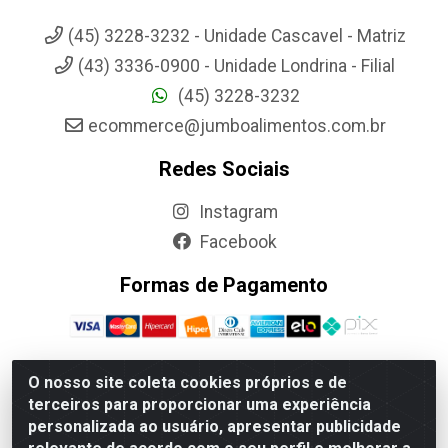
(45) 3228-3232 - Unidade Cascavel - Matriz
(43) 3336-0900 - Unidade Londrina - Filial
(45) 3228-3232
ecommerce@jumboalimentos.com.br
Redes Sociais
Instagram
Facebook
Formas de Pagamento
O nosso site coleta cookies próprios e de
terceiros para proporcionar uma experiência
Jumbo Alimentos Cascavel - Matriz - Rua Itatiba Do Sul, 161 -
personalizada ao usuário, apresentar publicidade
Santos Dumont, Cascavel-PR - CEP 85804-700- CNPJ
85.522.043/0001-90