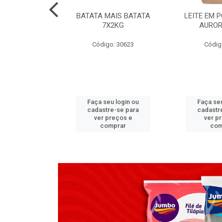
TADO PECA
BATATA MAIS BATATA
LEITE EM 
 2X3,7 KG
7X2KG
AUROR
go: 517
Código: 30623
Códig
u login ou
Faça seu login ou
Faça seu
e-se para
cadastre-se para
cadastr
reços e
ver preços e
ver p
mprar
comprar
com