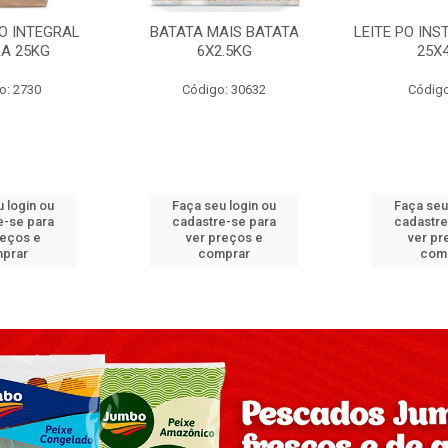
PO INTEGRAL
BATATA MAIS BATATA
LEITE PO IN
A 25KG
6X2.5KG
25X
o: 2730
Código: 30632
Código
 login ou
Faça seu login ou
Faça seu
e-se para
cadastre-se para
cadastre
reços e
ver preços e
ver pr
prar
comprar
com