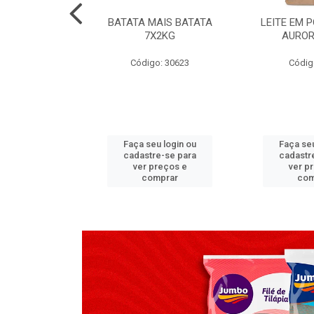
TADO PECA
BATATA MAIS BATATA
LEITE EM 
 2X3,7 KG
7X2KG
AUROR
go: 517
Código: 30623
Códig
u login ou
Faça seu login ou
Faça seu
e-se para
cadastre-se para
cadastr
reços e
ver preços e
ver p
mprar
comprar
com