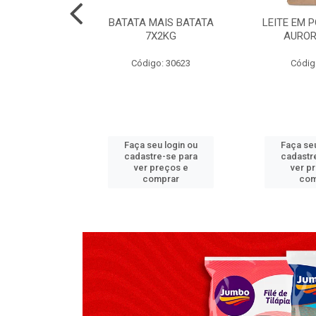
TADO PECA
BATATA MAIS BATATA
LEITE EM 
 2X3,7 KG
7X2KG
AUROR
go: 517
Código: 30623
Códig
u login ou
Faça seu login ou
Faça seu
e-se para
cadastre-se para
cadastr
reços e
ver preços e
ver p
mprar
comprar
com