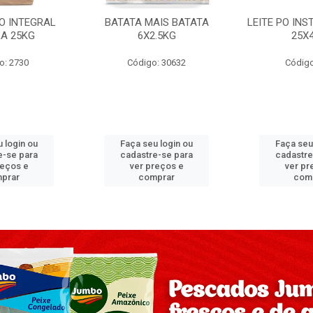
PO INTEGRAL
BATATA MAIS BATATA
LEITE PO IN
A 25KG
6X2.5KG
25X
o: 2730
Código: 30632
Código
 login ou
Faça seu login ou
Faça seu
e-se para
cadastre-se para
cadastre
reços e
ver preços e
ver pr
prar
comprar
com