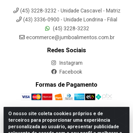
(45) 3228-3232 - Unidade Cascavel - Matriz
(43) 3336-0900 - Unidade Londrina - Filial
(45) 3228-3232
ecommerce@jumboalimentos.com.br
Redes Sociais
Instagram
Facebook
Formas de Pagamento
O nosso site coleta cookies próprios e de
terceiros para proporcionar uma experiência
Jumbo Alimentos Cascavel - Matriz - Rua Itatiba Do Sul, 161 -
personalizada ao usuário, apresentar publicidade
Santos Dumont, Cascavel-PR - CEP 85804-700- CNPJ
85.522.043/0001-90