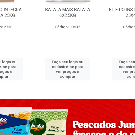
PO INTEGRAL
BATATA MAIS BATATA
LEITE PO IN
A 25KG
6X2.5KG
25X
o: 2730
Código: 30632
Código
 login ou
Faça seu login ou
Faça seu
e-se para
cadastre-se para
cadastre
reços e
ver preços e
ver pr
prar
comprar
com