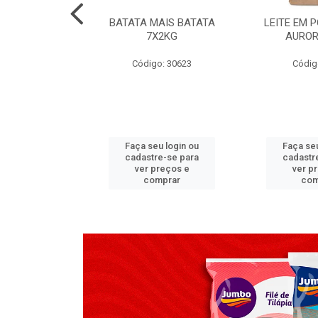
TADO PECA
BATATA MAIS BATATA
LEITE EM 
 2X3,7 KG
7X2KG
AUROR
go: 517
Código: 30623
Códig
u login ou
Faça seu login ou
Faça seu
e-se para
cadastre-se para
cadastr
reços e
ver preços e
ver p
mprar
comprar
com