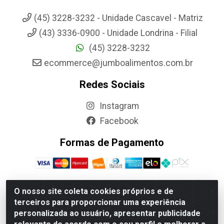
(45) 3228-3232 - Unidade Cascavel - Matriz
(43) 3336-0900 - Unidade Londrina - Filial
(45) 3228-3232
ecommerce@jumboalimentos.com.br
Redes Sociais
Instagram
Facebook
Formas de Pagamento
O nosso site coleta cookies próprios e de
terceiros para proporcionar uma experiência
Jumbo Alimentos Cascavel - Matriz - Rua Itatiba Do Sul, 161 -
personalizada ao usuário, apresentar publicidade
Santos Dumont, Cascavel-PR - CEP 85804-700- CNPJ
85.522.043/0001-90