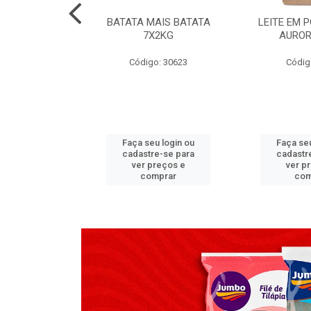
TADO PECA
BATATA MAIS BATATA
LEITE EM 
 2X3,7 KG
7X2KG
AUROR
go: 517
Código: 30623
Códig
u login ou
Faça seu login ou
Faça seu
e-se para
cadastre-se para
cadastr
reços e
ver preços e
ver p
mprar
comprar
com