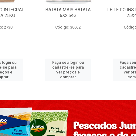
PO INTEGRAL
BATATA MAIS BATATA
LEITE PO IN
A 25KG
6X2.5KG
25X
o: 2730
Código: 30632
Código
 login ou
Faça seu login ou
Faça seu
e-se para
cadastre-se para
cadastre
reços e
ver preços e
ver pr
prar
comprar
com