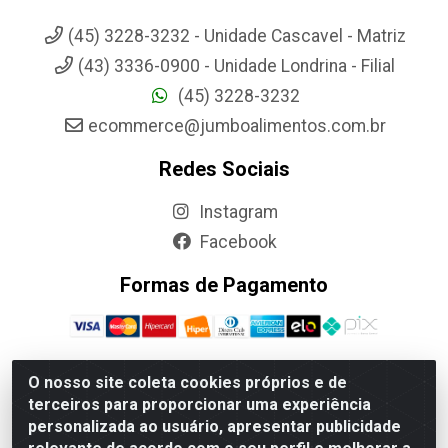
(45) 3228-3232 - Unidade Cascavel - Matriz
(43) 3336-0900 - Unidade Londrina - Filial
(45) 3228-3232
ecommerce@jumboalimentos.com.br
Redes Sociais
Instagram
Facebook
Formas de Pagamento
O nosso site coleta cookies próprios e de
terceiros para proporcionar uma experiência
Jumbo Alimentos Cascavel - Matriz - Rua Itatiba Do Sul, 161 -
personalizada ao usuário, apresentar publicidade
Santos Dumont, Cascavel-PR - CEP 85804-700- CNPJ
85.522.043/0001-90