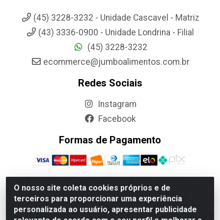
(45) 3228-3232 - Unidade Cascavel - Matriz
(43) 3336-0900 - Unidade Londrina - Filial
(45) 3228-3232
ecommerce@jumboalimentos.com.br
Redes Sociais
Instagram
Facebook
Formas de Pagamento
O nosso site coleta cookies próprios e de
terceiros para proporcionar uma experiência
Jumbo Alimentos Cascavel - Matriz - Rua Itatiba Do Sul, 161 -
personalizada ao usuário, apresentar publicidade
Santos Dumont, Cascavel-PR - CEP 85804-700- CNPJ
85.522.043/0001-90