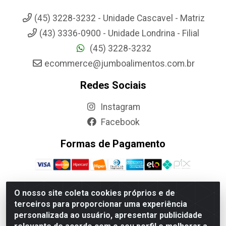
(45) 3228-3232 - Unidade Cascavel - Matriz
(43) 3336-0900 - Unidade Londrina - Filial
(45) 3228-3232
ecommerce@jumboalimentos.com.br
Redes Sociais
Instagram
Facebook
Formas de Pagamento
O nosso site coleta cookies próprios e de
terceiros para proporcionar uma experiência
Jumbo Alimentos Cascavel - Matriz - Rua Itatiba Do Sul, 161 -
personalizada ao usuário, apresentar publicidade
Santos Dumont, Cascavel-PR - CEP 85804-700- CNPJ
85.522.043/0001-90