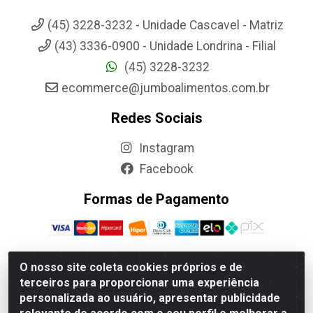
(45) 3228-3232 - Unidade Cascavel - Matriz
(43) 3336-0900 - Unidade Londrina - Filial
(45) 3228-3232
ecommerce@jumboalimentos.com.br
Redes Sociais
Instagram
Facebook
Formas de Pagamento
O nosso site coleta cookies próprios e de
terceiros para proporcionar uma experiência
Jumbo Alimentos Cascavel - Matriz - Rua Itatiba Do Sul, 161 -
personalizada ao usuário, apresentar publicidade
Santos Dumont, Cascavel-PR - CEP 85804-700- CNPJ
85.522.043/0001-90