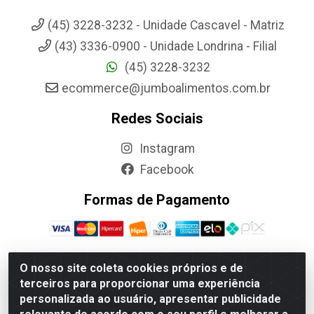
(45) 3228-3232 - Unidade Cascavel - Matriz
(43) 3336-0900 - Unidade Londrina - Filial
(45) 3228-3232
ecommerce@jumboalimentos.com.br
Redes Sociais
Instagram
Facebook
Formas de Pagamento
O nosso site coleta cookies próprios e de
terceiros para proporcionar uma experiência
Jumbo Alimentos Cascavel - Matriz - Rua Itatiba Do Sul, 161 -
personalizada ao usuário, apresentar publicidade
Santos Dumont, Cascavel-PR - CEP 85804-700- CNPJ
85.522.043/0001-90